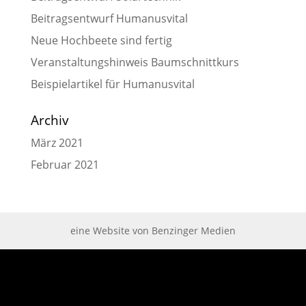
Beitragsentwurf Humanusvital
Neue Hochbeete sind fertig
Veranstaltungshinweis Baumschnittkurs
Beispielartikel für Humanusvital
Archiv
März 2021
Februar 2021
eine Website von Benzinger Medien