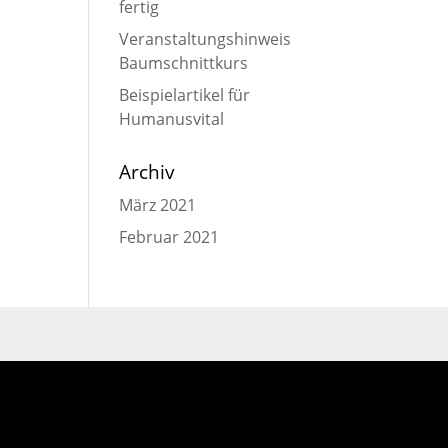
fertig
Veranstaltungshinweis
Baumschnittkurs
Beispielartikel für
Humanusvital
Archiv
März 2021
Februar 2021